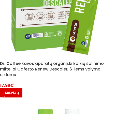
Dr. Coffee kavos aparatų organiški kalkių šalinimo
milteliai Cafetto Renew Descaler, 6-iems valymo
ciklams
17,99
€
Į KREPŠELĮ