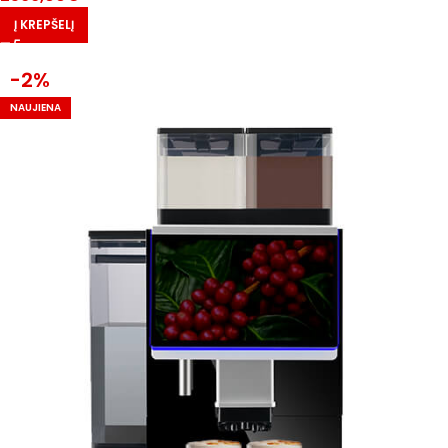
Į KREPŠELĮ
-2%
NAUJIENA