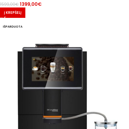
1399,00
€
1599,00
€
Į KREPŠELĮ
IŠPARDUOTA