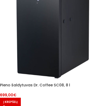
Pieno šaldytuvas Dr. Coffee SC08, 8 l
699,00
€
Į KREPŠELĮ