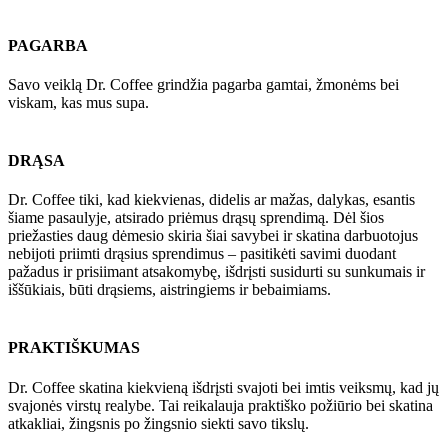
PAGARBA
Savo veiklą
Dr. Coffee
grindžia pagarba gamtai, žmonėms bei
viskam, kas mus supa.
DRĄSA
Dr. Coffee
tiki, kad kiekvienas, didelis ar mažas, dalykas, esantis
šiame pasaulyje, atsirado priėmus drąsų sprendimą. Dėl šios
priežasties daug dėmesio skiria šiai savybei ir skatina darbuotojus
nebijoti priimti drąsius sprendimus – pasitikėti savimi duodant
pažadus ir prisiimant atsakomybę, išdrįsti susidurti su sunkumais ir
iššūkiais, būti drąsiems, aistringiems ir bebaimiams.
PRAKTIŠKUMAS
Dr. Coffee
skatina kiekvieną išdrįsti svajoti bei imtis veiksmų, kad jų
svajonės virstų realybe. Tai reikalauja praktiško požiūrio bei skatina
atkakliai, žingsnis po žingsnio siekti savo tikslų.