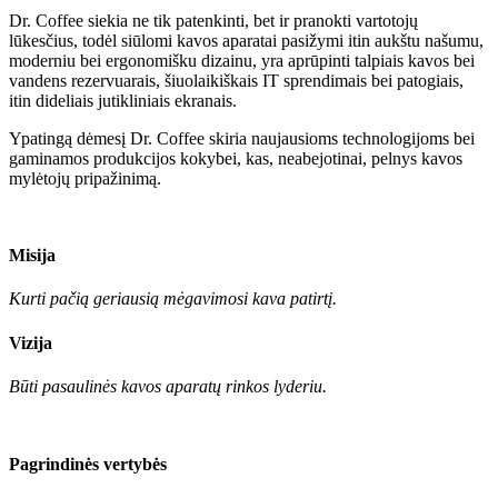
Dr. Coffee
siekia ne tik patenkinti, bet ir pranokti vartotojų
lūkesčius, todėl siūlomi kavos aparatai pasižymi itin aukštu našumu,
moderniu bei ergonomišku dizainu, yra aprūpinti talpiais kavos bei
vandens rezervuarais, šiuolaikiškais IT sprendimais bei patogiais,
itin dideliais jutikliniais ekranais.
Ypatingą dėmesį
Dr. Coffee
skiria naujausioms technologijoms bei
gaminamos produkcijos kokybei, kas, neabejotinai, pelnys kavos
mylėtojų pripažinimą.
Misija
Kurti pačią geriausią mėgavimosi kava patirtį.
Vizija
Būti pasaulinės kavos aparatų rinkos lyderiu.
Pagrindinės vertybės