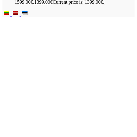
1599,00€.
1399,00
€
Current price is: 1399,00€.
Produktai
Pradėkite rašyti produkto pavadinimą, kad pamatytumėte ieškomus
Kavos aparatai
produktus.
Kavos aparatai biurams
Kavos aparatai kavinėms
Kavos aparatai namams
Pieno šaldytuvai
Priežiūros priemonės
Servisas
Kontaktai
Apie Dr. Coffee
Kokybė
Patikusios prekės
Palyginti
Prisijungti / Užsiregistruoti