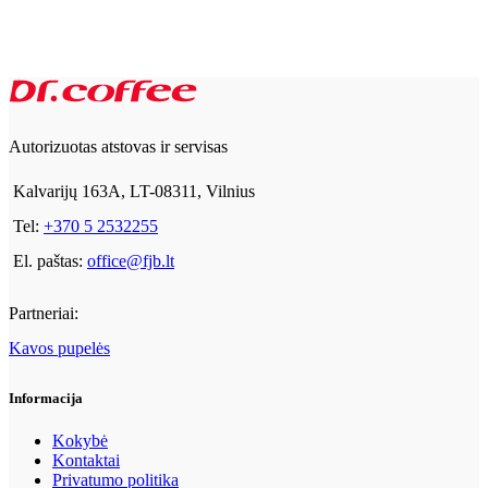
Autorizuotas atstovas ir servisas
Kalvarijų 163A, LT-08311, Vilnius
Tel:
+370 5 2532255
El. paštas:
office@fjb.lt
Partneriai:
Kavos pupelės
Informacija
Kokybė
Kontaktai
Privatumo politika