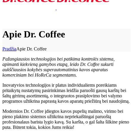
Apie Dr. Coffee
Pradžia
Apie Dr. Coffee
Pažangiausios technologijos bei patikima kontrolės sistema,
apimanti kiekvieną gamybos etapą, leido
Dr. Coffee
sukurti
aukščiausios kokybės superautomatinius kavos aparatus
komerciniam bei HoReCa segmentams.
Inovatyvios technologijos ir platus individualiems poreikiams
pritaikytų nustatymų pasirinkimas leidžia paruošti gausų karštų bei
šaltų gėrimų asortimentą, o integruotos prasiplovimo bei valymo
programos užtikrina paprastą kavos aparatų priežiūrą bei naudojimą.
Modernios
Dr. Coffee
įdiegtos kavos pupelių malimo, virimo bei
pieno plakimo sistemos užtikrina nepriekaištingai paruoštą
profesionalaus barista lygio kavą. Su karšta, o gal šalta šilkine pieno
puta. Būtent tokia, kokios Jums reikia!