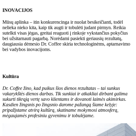
INOVACIJOS
Mūsų aplinka ‒ itin konkurencinga ir nuolat besikeičianti, todėl
nelieka nieko kita, kaip tik augti ir tobulėti judant pirmyn. Reikia
sutelkti visas jėgas, greitai reaguoti į rinkoje vykstančius pokyčius
bei užsitarnauti pagarbą. Norėdami pasiekti geriausių rezultatų,
daugiausia dėmesio
Dr. Coffee
skiria technologinėms, aptarnavimo
bei vadybos inovacijoms.
Kultūra
Dr. Coffee
žino, kad puikus šios dienos rezultatas – tai sunkus
vakarykštės dienos darbas. Tik sunkiai ir atkakliai dirbant galima
sukurti tikrąją vertę savo klientams ir dovanoti laimės akimirkas.
Kasdien žingsnis po žingsnio darome pažangą šiame kelyje:
pripažįstame atvirą kultūrą, skatiname mokymosi atmosferą,
mėgaujamės profesiniu gyvenimu ir tobulėjame.