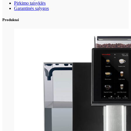
Pirkimo taisyklės
Garantinės sąlygos
Produktai