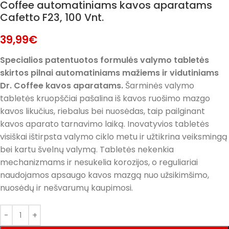
Coffee automatiniams kavos aparatams
Cafetto F23, 100 Vnt.
39,99
€
Specialios patentuotos formulės valymo tabletės
skirtos pilnai automatiniams mažiems ir vidutiniams
Dr. Coffee kavos aparatams.
Šarminės valymo
tabletės kruopščiai pašalina iš kavos ruošimo mazgo
kavos likučius, riebalus bei nuosėdas, taip pailginant
kavos aparato tarnavimo laiką. Inovatyvios tabletės
visiškai ištirpsta valymo ciklo metu ir užtikrina veiksmingą
bei kartu švelnų valymą. Tabletės nekenkia
mechanizmams ir nesukelia korozijos, o reguliariai
naudojamos apsaugo kavos mazgą nuo užsikimšimo,
nuosėdų ir nešvarumų kaupimosi.