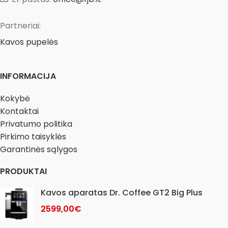
skoniui bei kvapui įtaką
tabletės visiškai ištirpsta
darančias medžiagas.
valymo ciklo metu ir užtikrina
Partneriai:
Vanduo Jūsų išskirtinio
veiksmingą bei kartu švelnų
Kavos pupelės
aromato kavai yra šviežiai
valymą. Tabletės nekenkia
filtruojamas kiekvieno
mechanizmams ir nesukelia
puodelio ruošimo metu.
korozijos, o reguliariai
INFORMACIJA
naudojamos apsaugo kavos
mazgą nuo užsikimšimo,
Kokybė
nuosėdų ir nešvarumų
Kontaktai
kaupimosi.
Privatumo politika
Pirkimo taisyklės
Garantinės sąlygos
PRODUKTAI
Kavos aparatas Dr. Coffee GT2 Big Plus
2599,00
€