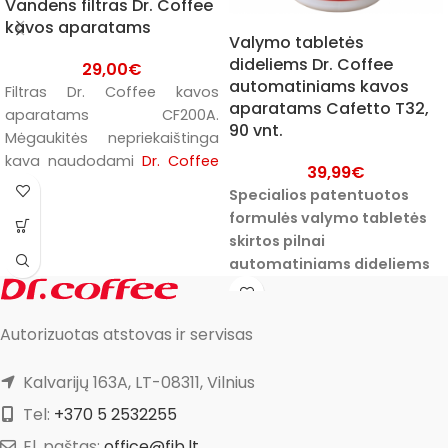
Vandens filtras Dr. Coffee
kavos aparatams
Valymo tabletės
dideliems Dr. Coffee
29,00
€
automatiniams kavos
Filtras Dr. Coffee kavos
aparatams Cafetto T32,
aparatams CF200A.
90 vnt.
Mėgaukitės nepriekaištinga
kava naudodami
Dr. Coffee
39,99
€
vandens filtrą CF200A. Unikali
Specialios patentuotos
vandens optimizavimo
formulės valymo tabletės
technologija užtikrina puikią
skirtos pilnai
vandens kokybę ir yra
automatiniams dideliems
sukurta siekiant maksimaliai
Dr. Coffee kavos
išsaugoti gaminamos kavos
aparatams.
Šarminės
aromatą.
Dr. Coffee
filtras
Autorizuotas atstovas ir servisas
valymo tabletės kruopščiai
CF200A apsaugo kavos
pašalina iš kavos ruošimo
aparatą nuo kalkių nuosėdų,
mazgo kavos likučius,
Kalvarijų 163A, LT-08311, Vilnius
prailgina jo tarnavimo laiką ir
riebalus bei nuosėdas, taip
Tel:
+370 5 2532255
veiksmingai šalina
pailinant kavos aparato
nepageidaujamas, vandens
El. paštas:
office@fjb.lt
tarnavimo laiką. Inovatyvios