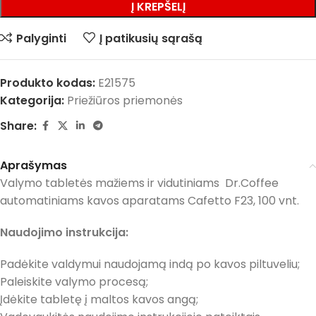
Į KREPŠELĮ
Palyginti
Į patikusių sąrašą
Produkto kodas:
E21575
Kategorija:
Priežiūros priemonės
Share:
Aprašymas
Valymo tabletės mažiems ir vidutiniams Dr.Coffee
automatiniams kavos aparatams Cafetto F23, 100 vnt.
Naudojimo instrukcija:
Padėkite valdymui naudojamą indą po kavos piltuveliu;
Paleiskite valymo procesą;
Įdėkite tabletę į maltos kavos angą;