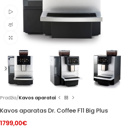
Žiūrėti video
360° produkto peržiūra
Spustelėkite norėdami padidinti
Pradžia
Kavos aparatai
Kavos aparatas Dr. Coffee F11 Big Plus
1799,00
€