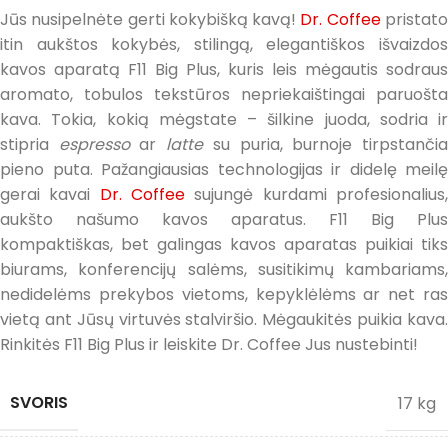
Jūs nusipelnėte gerti kokybišką kavą!
Dr. Coffee
pristat
itin aukštos kokybės, stilingą, elegantiškos išvaizdos
kavos aparatą F11 Big Plus, kuris leis mėgautis sodraus
aromato, tobulos tekstūros nepriekaištingai paruošta
kava. Tokia, kokią mėgstate – šilkine juoda, sodria ir
stipria
espresso
ar
latte
su puria, burnoje tirpstanči
pieno puta. Pažangiausias technologijas ir didelę meilę
gerai kavai
Dr. Coffee
sujungė kurdami profesionalius
aukšto našumo kavos aparatus. F11 Big Plus
kompaktiškas, bet galingas kavos aparatas puikiai tiks
biurams, konferencijų salėms, susitikimų kambariams,
nedidelėms prekybos vietoms, kepyklėlėms ar net ras
vietą ant Jūsų virtuvės stalviršio. Mėgaukitės puikia kava.
Rinkitės F11 Big Plus ir leiskite Dr. Coffee Jus nustebinti!
SVORIS
17 kg