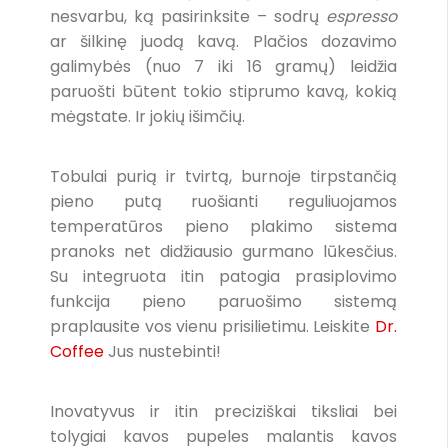
nesvarbu, ką pasirinksite – sodrų
espresso
ar šilkinę juodą kavą. Plačios dozavimo
galimybės (nuo 7 iki 16 gramų) leidžia
paruošti būtent tokio stiprumo kavą, kokią
mėgstate. Ir jokių išimčių.
Tobulai purią ir tvirtą, burnoje tirpstančią
pieno putą ruošianti reguliuojamos
temperatūros pieno plakimo sistema
pranoks net didžiausio gurmano lūkesčius.
Su integruota itin patogia prasiplovimo
funkcija pieno paruošimo sistemą
praplausite vos vienu prisilietimu. Leiskite
Dr.
Coffee
Jus nustebinti!
Inovatyvus ir itin preciziškai tiksliai bei
tolygiai kavos pupeles malantis kavos