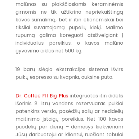
malūnas su plokščiosiomis keraminėmis
girnomis ne tik užtikrina nepriekaištingą
kavos sumalimą, bet ir itin ekonomiškai bei
tiksliai suvartojamą pupelių kiekį. Malimo
rupumą galima koreguoti atsižvelgiant į
individualius poreikius, o kavos malūno
gyvavimo ciklas net 500 kg.
19 barų slėgio ekstrakcijos sistema išvirs
puikų espresso su kvapnia, auksine puta.
Dr. Coffee F11 Big Plus
integruotas itin didelis
išorinis 8 litrų vandens rezervuaras puikiai
patenkins verslo, posėdžių salių ar nedidelių
maitinimo įstaigų poreikius. Net 100 kavos
puodelių per dieną – dėmesys kiekvienam
Jūsų darbuotojui ar klientui, ruošiant tobulai