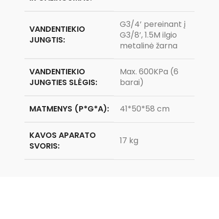
G3/4’ pereinant į
VANDENTIEKIO
G3/8’, 1.5M ilgio
JUNGTIS:
metalinė žarna
VANDENTIEKIO
Max. 600KPa (6
JUNGTIES SLĖGIS:
barai)
MATMENYS (P*G*A):
41*50*58 cm
KAVOS APARATO
17 kg
SVORIS: