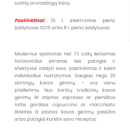
sodrią aromatingą kavą.
Pasirinktinai:
10 l. elektroninis pieno
šaldytuvas SC15 arba 8 l. pieno šaldytuvas.
Modernus spalvotas net 7.1 colių liečiamas
horizontalus ekranas leis patogiai ir
efektyviai valdyti savo pasirinkimus ir keisti
individualius nustatymus. Daugiau negu 20
skirtingų kavos gėrimų – vos vienu
prisilietimu. Nuo karštų tradicinių kavos
gėrimų iki stiprios
espresso
ar pieniškos
latte
, gardaus
capuccino
ar
macchiato
.
Rinkitės iš plačios kavos gėrimų pasiūlos
arba patogiai kurkite savo receptus.