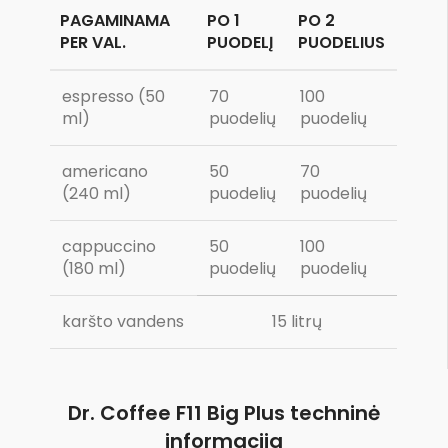
PAGAMINAMA
PO 1
PO 2
PER VAL.
PUODELĮ
PUODELIUS
espresso (50
70
100
ml)
puodelių
puodelių
americano
50
70
(240 ml)
puodelių
puodelių
cappuccino
50
100
(180 ml)
puodelių
puodelių
karšto vandens
15 litrų
Dr. Coffee F11 Big Plus techninė
informacija