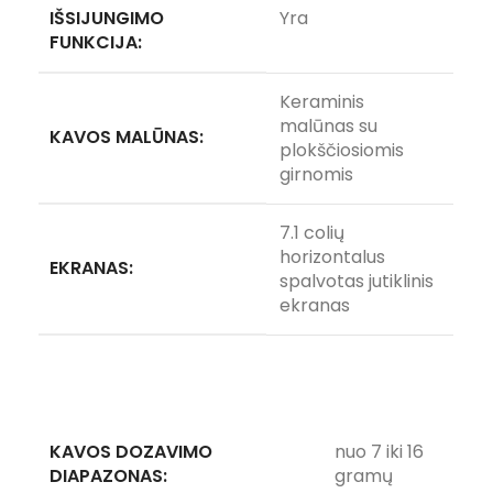
IŠSIJUNGIMO
Yra
FUNKCIJA:
Keraminis
malūnas su
KAVOS MALŪNAS:
plokščiosiomis
girnomis
7.1 colių
horizontalus
EKRANAS:
spalvotas jutiklinis
ekranas
KAVOS DOZAVIMO
nuo 7 iki 16
DIAPAZONAS:
gramų